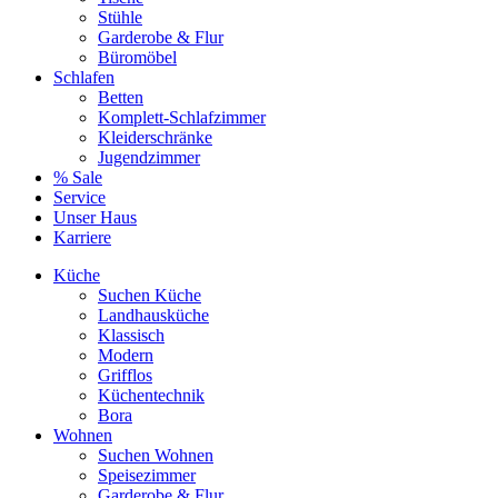
Stühle
Garderobe & Flur
Büromöbel
Schlafen
Betten
Komplett-Schlafzimmer
Kleiderschränke
Jugendzimmer
% Sale
Service
Unser Haus
Karriere
Küche
Suchen Küche
Landhausküche
Klassisch
Modern
Grifflos
Küchentechnik
Bora
Wohnen
Suchen Wohnen
Speisezimmer
Garderobe & Flur