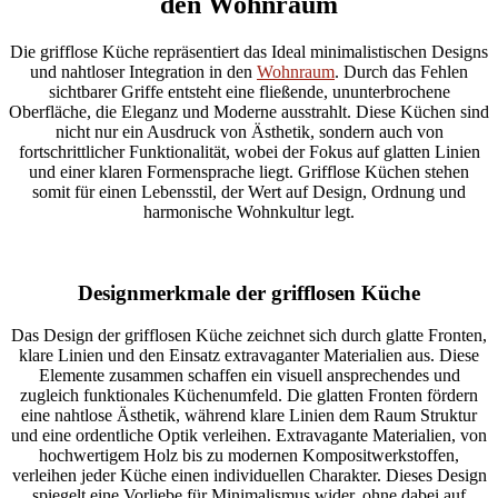
den Wohnraum
Die grifflose Küche repräsentiert das Ideal minimalistischen Designs
und nahtloser Integration in den
Wohnraum
. Durch das Fehlen
sichtbarer Griffe entsteht eine fließende, ununterbrochene
Oberfläche, die Eleganz und Moderne ausstrahlt. Diese Küchen sind
nicht nur ein Ausdruck von Ästhetik, sondern auch von
fortschrittlicher Funktionalität, wobei der Fokus auf glatten Linien
und einer klaren Formensprache liegt. Grifflose Küchen stehen
somit für einen Lebensstil, der Wert auf Design, Ordnung und
harmonische Wohnkultur legt.
Designmerkmale der grifflosen Küche
Das Design der grifflosen Küche zeichnet sich durch glatte Fronten,
klare Linien und den Einsatz extravaganter Materialien aus. Diese
Elemente zusammen schaffen ein visuell ansprechendes und
zugleich funktionales Küchenumfeld. Die glatten Fronten fördern
eine nahtlose Ästhetik, während klare Linien dem Raum Struktur
und eine ordentliche Optik verleihen. Extravagante Materialien, von
hochwertigem Holz bis zu modernen Kompositwerkstoffen,
verleihen jeder Küche einen individuellen Charakter. Dieses Design
spiegelt eine Vorliebe für Minimalismus wider, ohne dabei auf