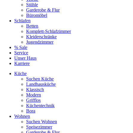
Stühle
Garderobe & Flur
Büromöbel
Schlafen
Betten
Komplett-Schlafzimmer
Kleiderschränke
Jugendzimmer
% Sale
Service
Unser Haus
Karriere
Küche
Suchen Küche
Landhausküche
Klassisch
Modern
Grifflos
Küchentechnik
Bora
Wohnen
Suchen Wohnen
Speisezimmer
Garderobe & Flur