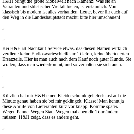
H&H bringt die große Möbelwelt nach Kamenz! Was sie an
Varianten und stilistischer Vielfalt bieten, ist erstaunlich. Von
klassisch bis modern ist alles vorhanden. Leute, bevor ihr euch auf
den Weg in die Landeshauptstadt macht: bitte hier umschauen!
„
„
Bei H&H ist Nachkauf-Service etwas, das diesen Namen wirklich
verdient: keine Endloswarteschleife am Telefon, keine überteuerten
Ersatzteile. Hier ist man auch nach dem Kauf noch guter Kunde. Sie
wollen, dass man wiederkommt, und so verhalten sie sich auch.
„
„
Kürzlich hat mir H&H einen Kleiderschrank geliefert: fast auf die
Minute genau haben sie bei mir geklingelt. Klasse! Man kennt ja
diese Anrufe von Lieferanten kurz vor knapp: Komme später.
Wegen Panne. Wegen Stau. Wegen mal eben die Tour ändern
müssen. H&H zeigt, dass es anders geht.
„