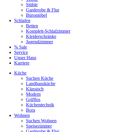
Stühle
Garderobe & Flur
Büromöbel
Schlafen
Betten
Komplett-Schlafzimmer
Kleiderschränke
Jugendzimmer
% Sale
Service
Unser Haus
Karriere
Küche
Suchen Küche
Landhausküche
Klassisch
Modern
Grifflos
Küchentechnik
Bora
Wohnen
Suchen Wohnen
Speisezimmer
Garderobe & Flur