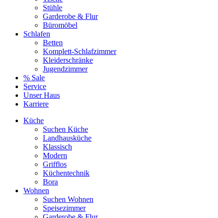
Stühle
Garderobe & Flur
Büromöbel
Schlafen
Betten
Komplett-Schlafzimmer
Kleiderschränke
Jugendzimmer
% Sale
Service
Unser Haus
Karriere
Küche
Suchen Küche
Landhausküche
Klassisch
Modern
Grifflos
Küchentechnik
Bora
Wohnen
Suchen Wohnen
Speisezimmer
Garderobe & Flur