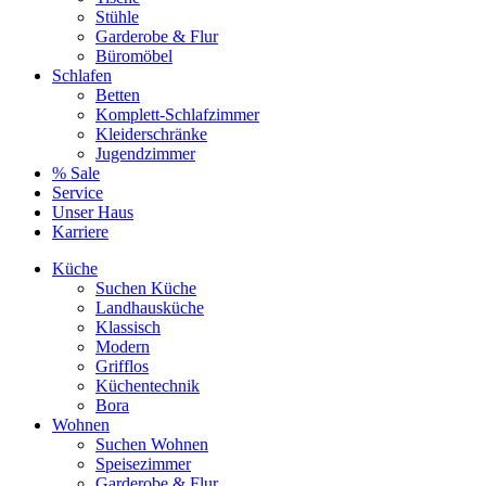
Stühle
Garderobe & Flur
Büromöbel
Schlafen
Betten
Komplett-Schlafzimmer
Kleiderschränke
Jugendzimmer
% Sale
Service
Unser Haus
Karriere
Küche
Suchen Küche
Landhausküche
Klassisch
Modern
Grifflos
Küchentechnik
Bora
Wohnen
Suchen Wohnen
Speisezimmer
Garderobe & Flur