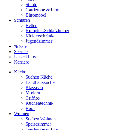
Stühle
Garderobe & Flur
Büromöbel
Schlafen
Betten
Komplett-Schlafzimmer
Kleiderschränke
Jugendzimmer
% Sale
Service
Unser Haus
Karriere
Küche
Suchen Küche
Landhausküche
Klassisch
Modern
Grifflos
Küchentechnik
Bora
Wohnen
Suchen Wohnen
Speisezimmer
Garderobe & Flur