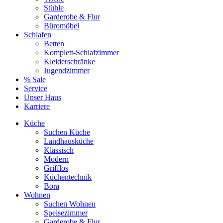
Stühle
Garderobe & Flur
Büromöbel
Schlafen
Betten
Komplett-Schlafzimmer
Kleiderschränke
Jugendzimmer
% Sale
Service
Unser Haus
Karriere
Küche
Suchen Küche
Landhausküche
Klassisch
Modern
Grifflos
Küchentechnik
Bora
Wohnen
Suchen Wohnen
Speisezimmer
Garderobe & Flur