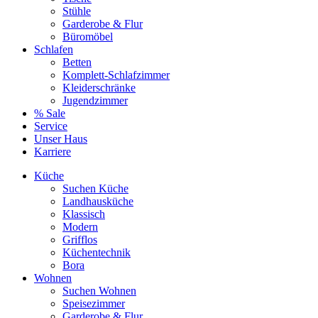
Stühle
Garderobe & Flur
Büromöbel
Schlafen
Betten
Komplett-Schlafzimmer
Kleiderschränke
Jugendzimmer
% Sale
Service
Unser Haus
Karriere
Küche
Suchen Küche
Landhausküche
Klassisch
Modern
Grifflos
Küchentechnik
Bora
Wohnen
Suchen Wohnen
Speisezimmer
Garderobe & Flur