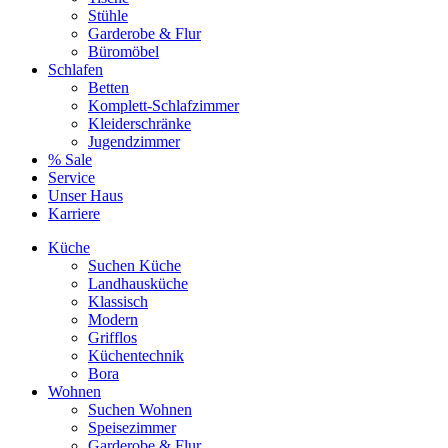
Stühle
Garderobe & Flur
Büromöbel
Schlafen
Betten
Komplett-Schlafzimmer
Kleiderschränke
Jugendzimmer
% Sale
Service
Unser Haus
Karriere
Küche
Suchen Küche
Landhausküche
Klassisch
Modern
Grifflos
Küchentechnik
Bora
Wohnen
Suchen Wohnen
Speisezimmer
Garderobe & Flur