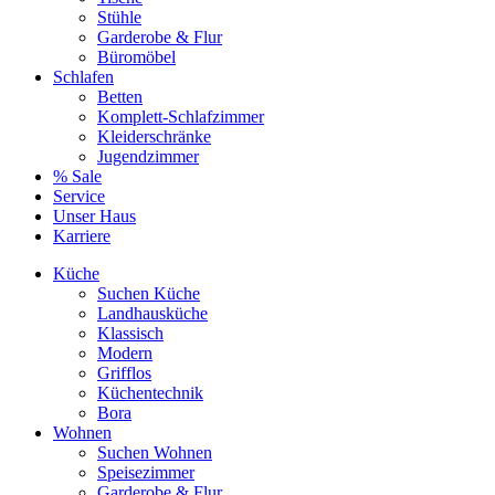
Stühle
Garderobe & Flur
Büromöbel
Schlafen
Betten
Komplett-Schlafzimmer
Kleiderschränke
Jugendzimmer
% Sale
Service
Unser Haus
Karriere
Küche
Suchen Küche
Landhausküche
Klassisch
Modern
Grifflos
Küchentechnik
Bora
Wohnen
Suchen Wohnen
Speisezimmer
Garderobe & Flur