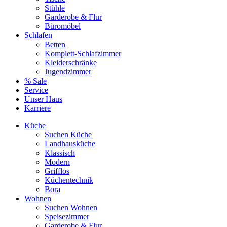
Stühle
Garderobe & Flur
Büromöbel
Schlafen
Betten
Komplett-Schlafzimmer
Kleiderschränke
Jugendzimmer
% Sale
Service
Unser Haus
Karriere
Küche
Suchen Küche
Landhausküche
Klassisch
Modern
Grifflos
Küchentechnik
Bora
Wohnen
Suchen Wohnen
Speisezimmer
Garderobe & Flur