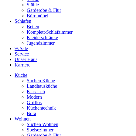
Stühle
Garderobe & Flur
Büromöbel
Schlafen
Betten
Komplett-Schlafzimmer
Kleiderschränke
Jugendzimmer
% Sale
Service
Unser Haus
Karriere
Küche
Suchen Küche
Landhausküche
Klassisch
Modern
Grifflos
Küchentechnik
Bora
Wohnen
Suchen Wohnen
Speisezimmer
Garderobe & Flur