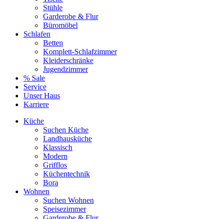
Stühle
Garderobe & Flur
Büromöbel
Schlafen
Betten
Komplett-Schlafzimmer
Kleiderschränke
Jugendzimmer
% Sale
Service
Unser Haus
Karriere
Küche
Suchen Küche
Landhausküche
Klassisch
Modern
Grifflos
Küchentechnik
Bora
Wohnen
Suchen Wohnen
Speisezimmer
Garderobe & Flur