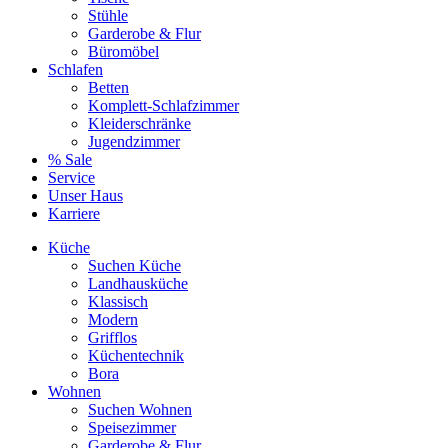
Stühle
Garderobe & Flur
Büromöbel
Schlafen
Betten
Komplett-Schlafzimmer
Kleiderschränke
Jugendzimmer
% Sale
Service
Unser Haus
Karriere
Küche
Suchen Küche
Landhausküche
Klassisch
Modern
Grifflos
Küchentechnik
Bora
Wohnen
Suchen Wohnen
Speisezimmer
Garderobe & Flur