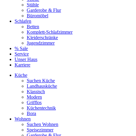
Stühle
Garderobe & Flur
Büromöbel
Schlafen
Betten
Komplett-Schlafzimmer
Kleiderschränke
Jugendzimmer
% Sale
Service
Unser Haus
Karriere
Küche
Suchen Küche
Landhausküche
Klassisch
Modern
Grifflos
Küchentechnik
Bora
Wohnen
Suchen Wohnen
Speisezimmer
Garderobe & Flur