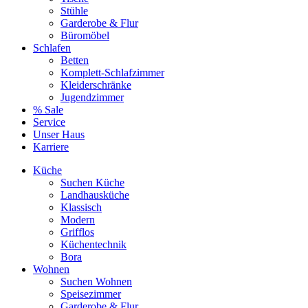
Stühle
Garderobe & Flur
Büromöbel
Schlafen
Betten
Komplett-Schlafzimmer
Kleiderschränke
Jugendzimmer
% Sale
Service
Unser Haus
Karriere
Küche
Suchen Küche
Landhausküche
Klassisch
Modern
Grifflos
Küchentechnik
Bora
Wohnen
Suchen Wohnen
Speisezimmer
Garderobe & Flur